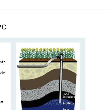
eo
nte.
cie
se